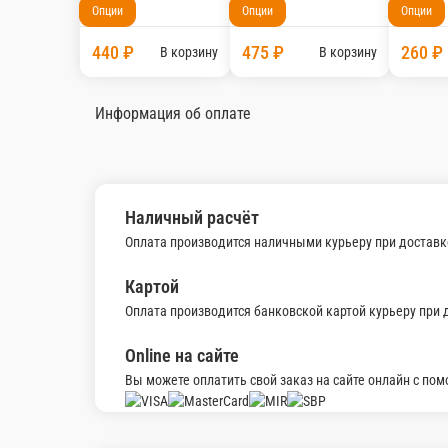
180 г.
120 г.
Опции
Опции
440 ₽
475 ₽
В корзину
В ко
Сырные медальоны
Стрипсы курины
100гр
100гр
230 г.
160 г.