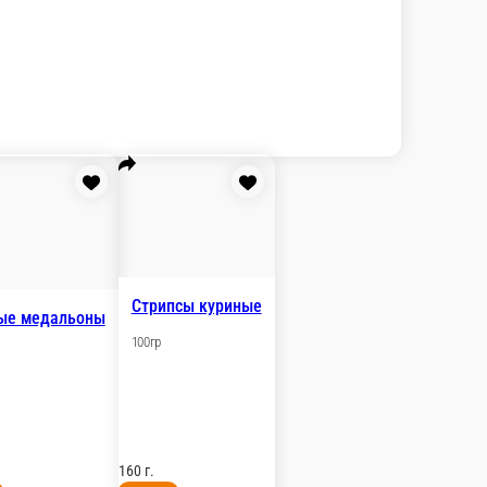
Картофель фри
100гр
нировке