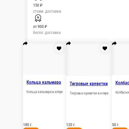
150 ₽
стоим. доставки
от
900 ₽
беспл. доставка
Кольца кальмара
Тигровые кревет
Кольца кальмара в кляре
Тигровые креветки 