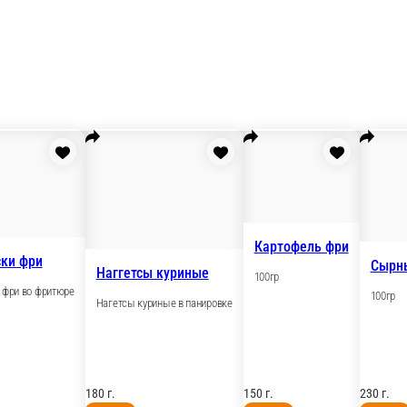
ки
Колбаски фри
Наггетсы куриные
в кляре
Колбаски фри во фритюре
Нагетсы куриные в па