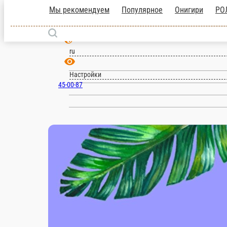
Мы рекомендуем
Популярное
Онигири
Японская
Закуски
Соусы
Магнитогорск
ru
Настройки
45-00-87