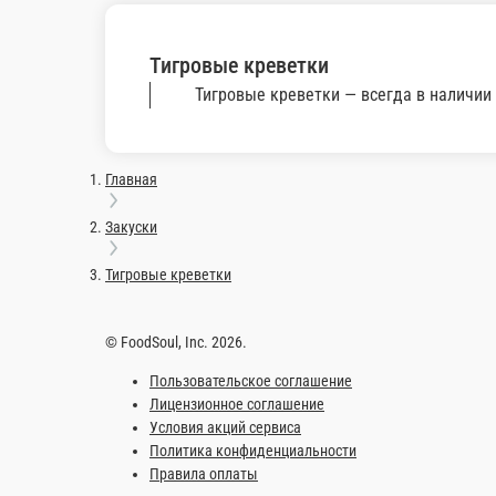
Опции
Опции
495 ₽
345 ₽
В корзину
В ко
Информация об оплате
Наличный расчёт
Оплата производится наличными курьер
сумму, с которой Вам необходима сдач
Картой
Оплата производится банковской карто
Online на сайте
Вы можете оплатить свой заказ на с