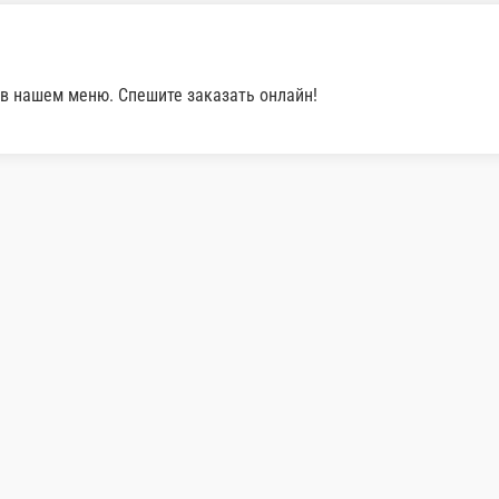
рзину
у при доставке заказа или самовывозом из точки про
а.
й курьеру при доставке заказа или при самовывозе из 
айте онлайн с помощью карты любого банка.