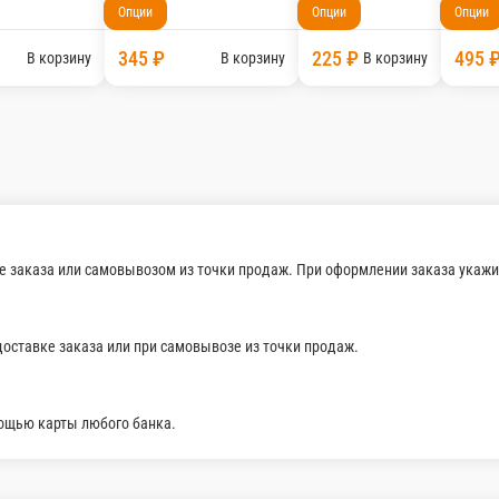
50 г.
180 г.
Опции
Опции
260 ₽
345 ₽
рзину
В корзину
В ко
е