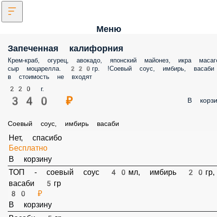
Меню
Запеченная калифорния
Крем-краб, огурец, авокадо, японский майонез, икра масаг
сыр моцарелла. 220гр. !Соевый соус, имбирь, васаби
в стоимость не входят
220 г.
340 ₽
В корзи
Соевый соус, имбирь васаби
Нет, спасибо
Бесплатно
В корзину
ТОП - соевый соус 40мл, имбирь 20гр,
васаби 5гр
80 ₽
В корзину